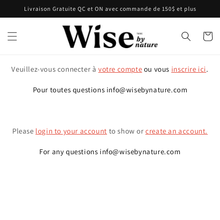
et passer
Livraison Gratuite QC et ON avec commande de 150$ et plus
au
contenu
Panier
Veuillez-vous connecter à
votre compte
ou vous
inscrire ici
.
Pour toutes questions info@wisebynature.com
Please
login to your account
to show or
create an account.
For any questions info@wisebynature.com