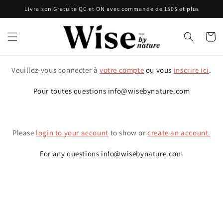
et passer
Livraison Gratuite QC et ON avec commande de 150$ et plus
au
contenu
Panier
Veuillez-vous connecter à
votre compte
ou vous
inscrire ici
.
Pour toutes questions info@wisebynature.com
Please
login to your account
to show or
create an account.
For any questions info@wisebynature.com