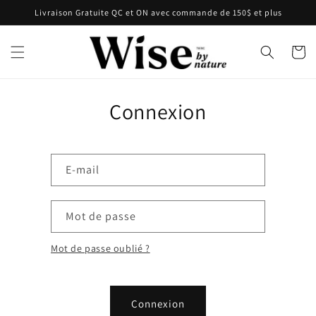
et passer
Livraison Gratuite QC et ON avec commande de 150$ et plus
au
contenu
Panier
Connexion
E-mail
Mot de passe
Mot de passe oublié ?
Connexion