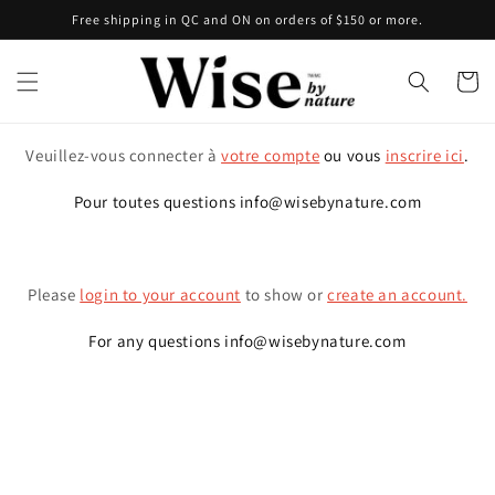
Skip to
Free shipping in QC and ON on orders of $150 or more.
content
Cart
Veuillez-vous connecter à
votre compte
ou vous
inscrire ici
.
Pour toutes questions info@wisebynature.com
Please
login to your account
to show or
create an account.
For any questions info@wisebynature.com